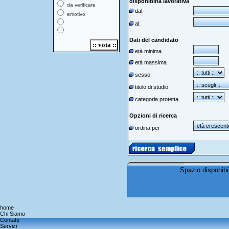
disponiblità lavorativa
da verificare
dal:
emotivo
al:
Dati del candidato
età minima
età massima
sesso
titolo di studio
categoria protetta
Opzioni di ricerca
ordina per
home
Chi Siamo
Contatti
Servizi