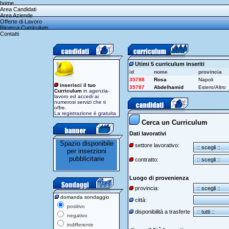
home
Area Candidati
Area Aziende
Offerte di Lavoro
Ricerca Curriculum
Contatti
Utimi 5 curriculum inseriti
id
nome
provincia
35788
Rosa
Napoli
inserisci il tuo
35787
Abdelhamid
Estero/Altro
Curriculum
in agenzia-
lavoro ed accedi ai
numerosi servizi che ti
offre.
La registrazione è gratuita.
Cerca un Curriculum
Dati lavorativi
settore lavorativo:
contratto:
Luogo di provenienza
provincia:
domanda sondaggio
città:
positivo
disponibilità a trasferte
negativo
indifferente