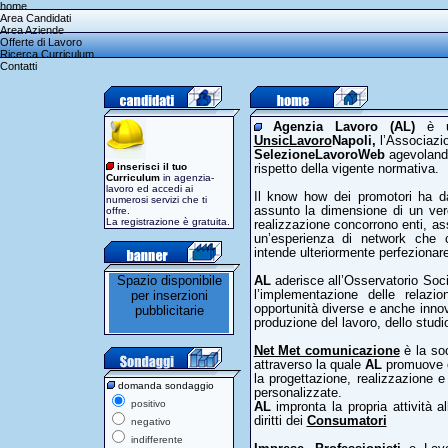
home
Area Candidati
Area Aziende
Offerte di Lavoro
Ricerca Curriculum
Contatti
Agenzia Lavoro (AL)
è un
UnsicLavoro
Napoli,
l’Associazi
SelezioneLavoroWeb
agevolando
inserisci il tuo
rispetto della vigente normativa.
Curriculum
in agenzia-
lavoro ed accedi ai
Il know how dei promotori ha da
numerosi servizi che ti
assunto la dimensione di un vero
offre.
La registrazione è gratuita.
realizzazione concorrono enti, as
un’esperienza di network che c
intende ulteriormente perfezionare 
AL
aderisce all’Osservatorio So
l’implementazione delle relazio
opportunità diverse e anche innova
produzione del lavoro, dello studio 
Net Met comunicazione
è la so
attraverso la quale
AL
promuove e
la progettazione, realizzazione e 
domanda sondaggio
personalizzate.
positivo
AL
impronta la propria attività al
diritti dei
Consumatori
negativo
indifferente