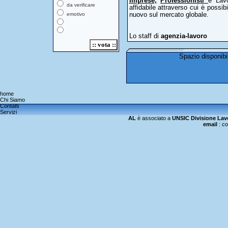
Imprese,
Professionisti
e Lavo
da verificare
affidabile attraverso cui è possib
emotivo
nuovo sul mercato globale.
Lo staff di
agenzia-lavoro
home
Chi Siamo
Contatti
Servizi
AL
è associato a
UNSIC Divisione Lav
email
:
co