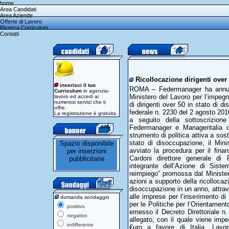
home
Area Candidati
Area Aziende
Offerte di Lavoro
Ricerca Curriculum
Contatti
Ricollocazione dirigenti over
inserisci il tuo
ROMA – Federmanager ha annunci
Curriculum
in agenzia-
Ministero del Lavoro per l’impegn
lavoro ed accedi ai
numerosi servizi che ti
di dirigenti over 50 in stato di d
offre.
federale n. 2230 del 2 agosto 2010
La registrazione è gratuita.
a seguito della sottoscrizione
Federmanager e Manageritalia de
strumento di politica attiva a sost
stato di disoccupazione, il Mini
avviato la procedura per il fina
Cardoni direttore generale di F
integrante dell’Azione di Siste
reimpiego” promossa dal Minister
azioni a supporto della ricollocaz
disoccupazione in un anno, attrave
alle imprese per l’inserimento di 
domanda sondaggio
per le Politiche per l’Orientamen
positivo
emesso il Decreto Direttoriale n
negativo
allegato, con il quale viene imp
indifferente
€uro a favore di Italia. Lavor