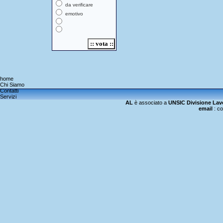
da verificare
emotivo
home
Chi Siamo
Contatti
Servizi
AL
è associato a
UNSIC Divisione Lav
email
:
co