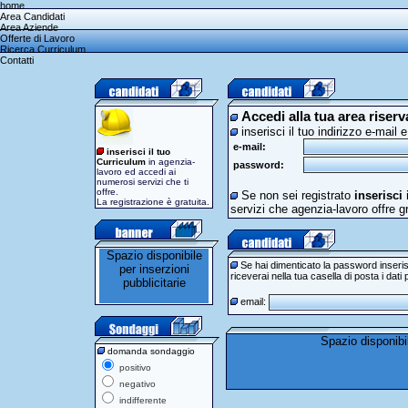
home
Area Candidati
Area Aziende
Offerte di Lavoro
Ricerca Curriculum
Contatti
Accedi alla tua area riserv
inserisci il tuo indirizzo e-mail 
e-mail:
inserisci il tuo
Curriculum
in agenzia-
password:
lavoro ed accedi ai
numerosi servizi che ti
offre.
Se non sei registrato
inserisci
La registrazione è gratuita.
servizi che agenzia-lavoro offre g
Se hai dimenticato la password inserisci 
riceverai nella tua casella di posta i dati 
email:
domanda sondaggio
positivo
negativo
indifferente